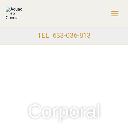
Skip
to
content
TEL: 633-036-813
Corporal