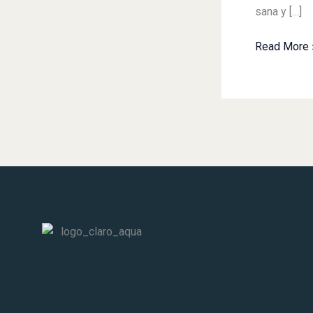
tu
sana y […]
Cutis
Sano
Read More 