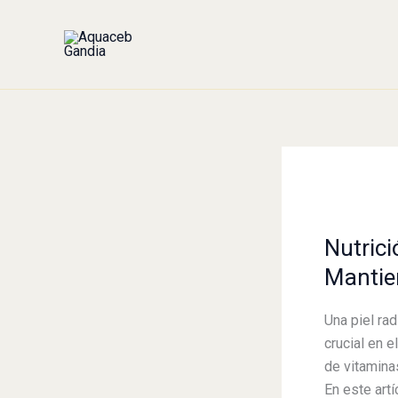
Skip
to
content
Nutrición
para
Nutrici
una
Piel
Mantie
Radiante:
8
Una piel ra
Frutas
crucial en e
que
de vitamina
Mantienen
En este art