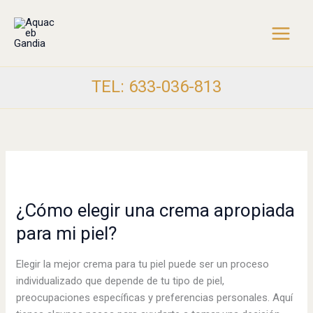
Skip
to
content
TEL: 633-036-813
¿Cómo
elegir
¿Cómo elegir una crema apropiada
una
crema
para mi piel?
apropiada
para
Elegir la mejor crema para tu piel puede ser un proceso
mi
individualizado que depende de tu tipo de piel,
piel?
preocupaciones específicas y preferencias personales. Aquí